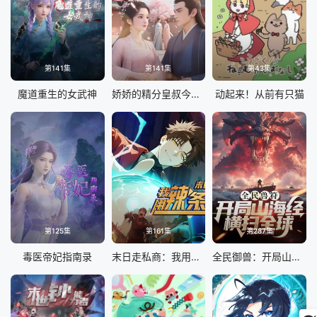
第141集
第141集
第43集
魔道重生的女武神
娇娇的精分皇叔今天又吃醋了
动起来！从前有只猫
第125集
第161集
第287集
毒医帝妃指南录
末日走私商：我用辣条换金砖动态漫画
全民御兽：开局山海经，我横扫全球