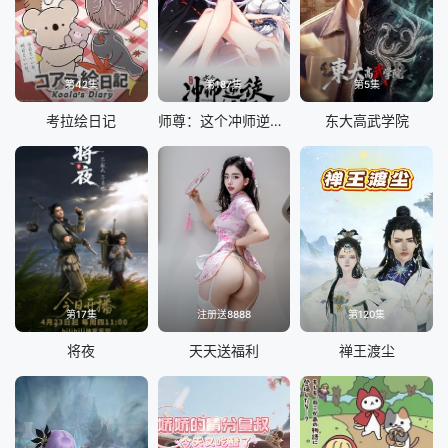
第42集
第187集
第5集
考拉绘日记
师尊：这个冲师逆徒才不是圣子 动态漫画
东大高武学院
第17集
注册送8888
第120集
将夜
天天送福利
禅王渡尘