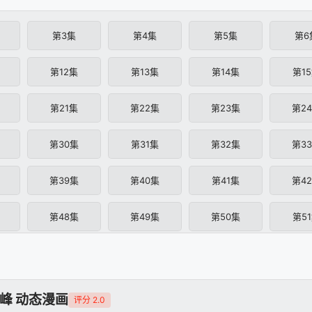
第3集
第4集
第5集
第6
第12集
第13集
第14集
第1
第21集
第22集
第23集
第2
第30集
第31集
第32集
第3
第39集
第40集
第41集
第4
第48集
第49集
第50集
第5
第57集
第58集
第59集
第6
第66集
第67集
第68集
第6
峰 动态漫画
评分 2.0