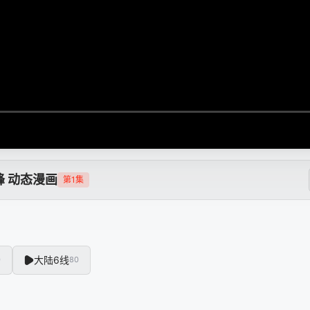
 动态漫画
第1集
大陆6线
0
80