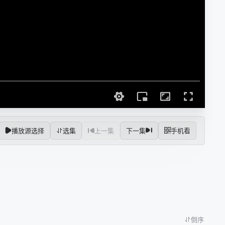
播放源选择
选集
上一集
下一集
手机看
倒序