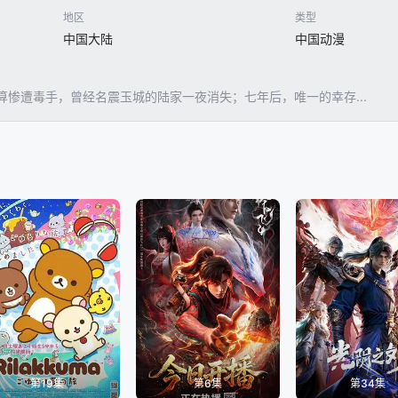
第75集
第76集
第77集
第7
地区
类型
中国大陆
中国动漫
算惨遭毒手，曾经名震玉城的陆家一夜消失；七年后，唯一的幸存...
第19集
第6集
第34集