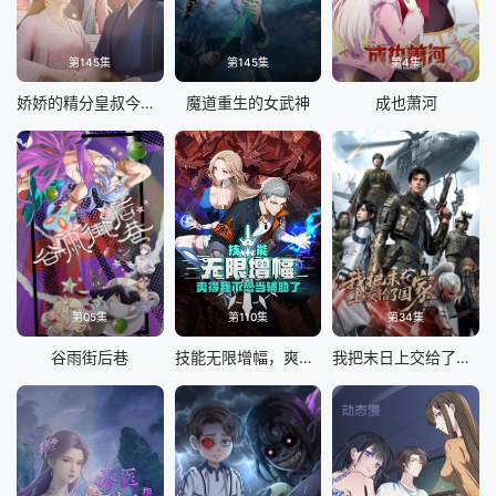
第145集
第145集
第4集
娇娇的精分皇叔今天又吃醋了
魔道重生的女武神
成也萧河
第05集
第110集
第34集
谷雨街后巷
技能无限增幅，爽得我不想当辅助了！动态漫画
我把末日上交给了国家