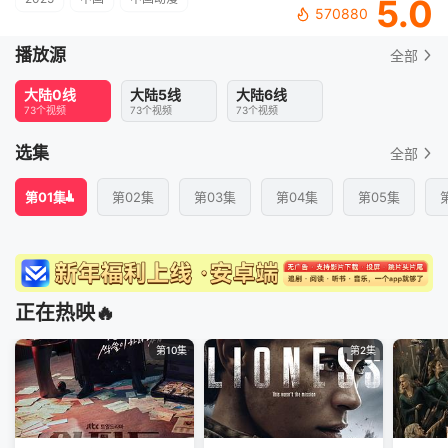
5.0
570880
播放源
全部
大陆0线
大陆5线
大陆6线
73个视频
73个视频
73个视频
选集
全部
第01集
第02集
第03集
第04集
第05集
正在热映🔥
第10集
第2集