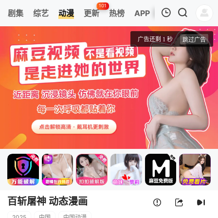
101
剧集
综艺
动漫
更新
热榜
APP
我的观影记录
百斩屠神 动态漫画
第01集
清空
百斩屠神 动态漫画
2025
中国
中国动漫