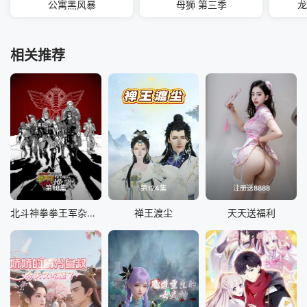
公寓黑风暴
母狮 第三季
龙
相关推荐
第18集
第124集
注册送8888
北斗神拳拳王军杂兵们的挽歌
禅王渡尘
天天送福利