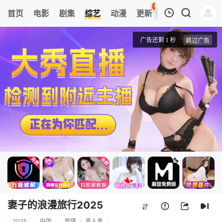
65
首页
电影
剧集
综艺
动漫
更新
热榜
APP
我的观影记录
妻子的浪漫旅行2025
20250517(加更版)
清空
妻子的浪漫旅行2025
2025
中国
爱情
/
真人秀