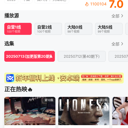
7.0
1100104
播放源
全部
自营1线
自营2线
大陆0线
大陆5线
100个视频
100个视频
98个视频
99个视频
选集
全部
20250713(加更版第20期)
20250712(第40期下)
20250
正在热映🔥
第10集
第2集