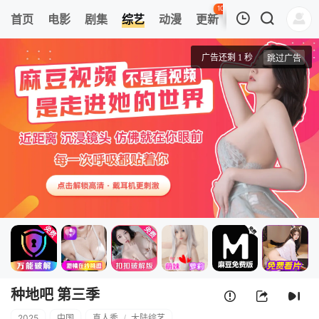
100
首页
电影
剧集
综艺
动漫
更新
热榜
APP
我的观影记录
种地吧 第三季
20250713(加更版第20期)
清空
种地吧 第三季
2025
中国
真人秀
/
大陆综艺