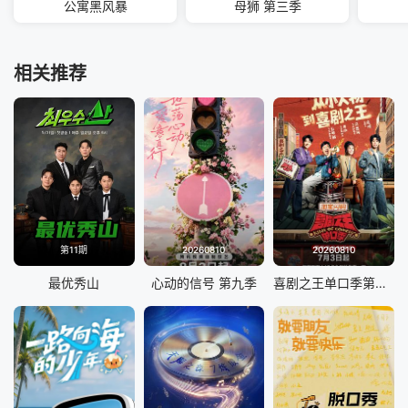
公寓黑风暴
母狮 第三季
相关推荐
第11期
20260810
20260810
最优秀山
心动的信号 第九季
喜剧之王单口季第三季