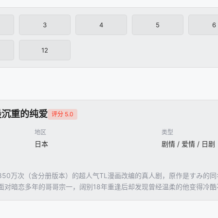
3
4
5
6
12
最沉重的纯爱
评分 5.0
地区
类型
日本
剧情 / 爱情 / 日剧
850万次（含分册版本）的超人气TL漫画改编的真人剧，原作是すみ的
面对暗恋多年的哥哥宗一，阔别18年重逢后却发现曾经温柔的他变得冷
痴情弟弟佑志郎、以及因弟弟与结亲近而心生嫉妒的宗一相遇，三人之间