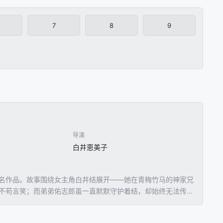
7
8
9
导演
白井恵美子
同名作品。故事围绕女主角白井结展开——她在青梅竹马的神家兄
酷不苟言笑；而弟弟佑志郎虽一直默默守护着结，却始终无法传达
的感情纠葛即将上演。