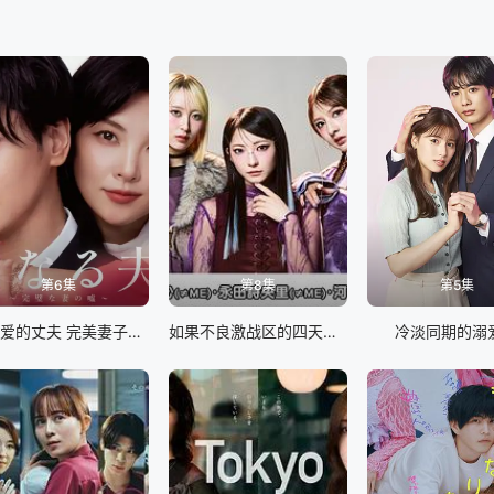
第6集
第8集
第5集
致亲爱的丈夫 完美妻子的谎言
如果不良激战区的四天王转生成了偶像团体
冷淡同期的溺