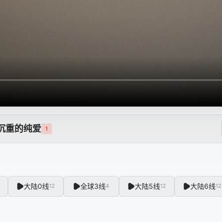
沉重的纯爱
1
大陆0线
全球3线
大陆5线
大陆6线
12
4
12
12