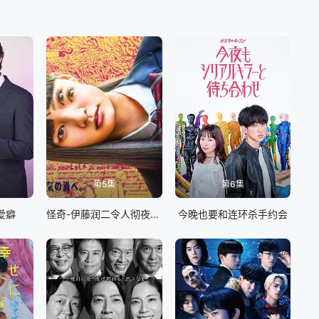
第5集
第6集
爱癖
怪奇-伊藤润二令人彻夜难眠的奇异故事
今晚也要和连环杀手约会