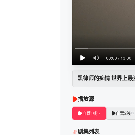
黑律师的痴情 世界上最
播放源
自营1线
自营2线
12
12
剧集列表