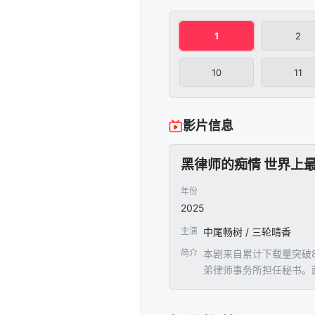
1
2
10
11
影片信息
黑律师的痴情 世界上
年份
2025
主演
中尾畅树 / 三轮晴香
简介
本剧来自累计下载量突破
弟律师事务所担任秘书。
心意。当暗恋哥哥的结、