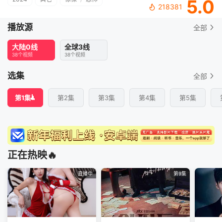
5.0
218381
播放源
全部
大陆0线
全球3线
38个视频
38个视频
选集
全部
第1集
第2集
第3集
第4集
第5集
正在热映🔥
直播中
第9集