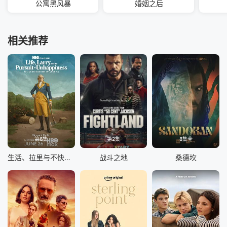
公寓黑风暴
婚姻之后
相关推荐
第6集
第2集
8集全
生活、拉里与不快乐的追求：一部美国史
战斗之地
桑德坎