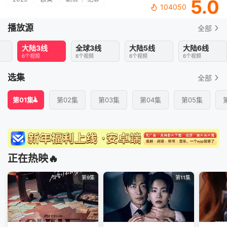
5.0
104050
播放源
全部
大陆3线
全球3线
大陆5线
大陆6线
6个视频
6个视频
6个视频
6个视频
选集
全部
第01集
第02集
第03集
第04集
第05集
正在热映🔥
第9集
第11集