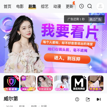
44
首页
电影
剧集
综艺
动漫
更新
热榜
APP
我的观影记录
威尔第
第01集
清空
威尔第
2025
欧美
剧情
/
犯罪