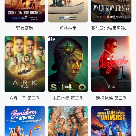
正片
第8集
第10集
野兽赛跑
斯特林角
我与沃尔特家男孩的生活 第三季
第2集
第6集
第8集
方舟一号 第三季
末日地堡 第三季
谜探休格 第二季