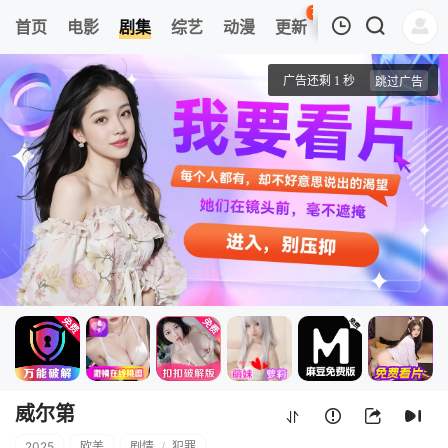
78
首页
电影
剧集
综艺
动漫
更新
热榜
APP
我的观影记录
威尔第
1
清空
威尔第
2025
欧美
剧情
/
犯罪