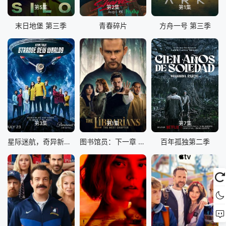
第5集
第2集
第1集
末日地堡 第三季
青春碎片
方舟一号 第三季
第3集
第1集
第7集
星际迷航，奇异新世界第四季
图书馆员：下一章 第二季
百年孤独第二季