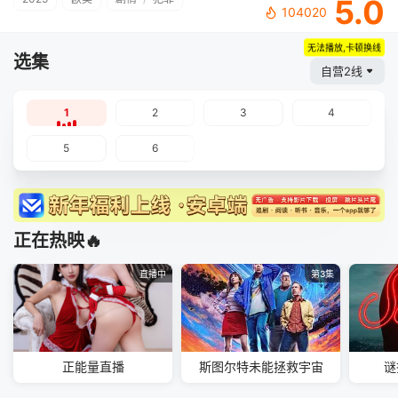
5.0
104020
无法播放,卡顿换线
选集
自营2线
1
2
3
4
5
6
正在热映🔥
直播中
第3集
正能量直播
斯图尔特未能拯救宇宙
谜