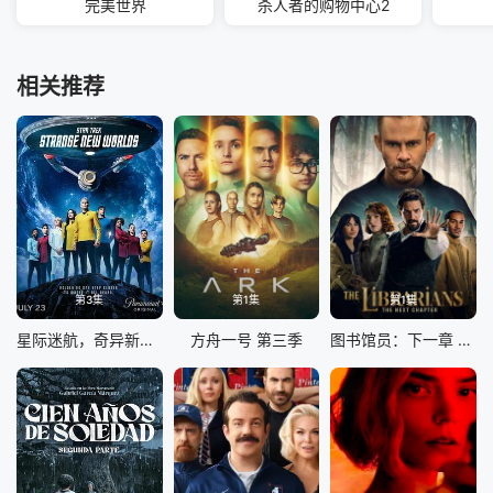
完美世界
杀人者的购物中心2
相关推荐
第3集
第1集
第1集
星际迷航，奇异新世界第四季
方舟一号 第三季
图书馆员：下一章 第二季