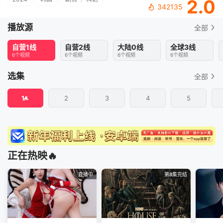
2.0
342135
播放源
全部
自营1线
自营2线
大陆0线
全球3线
6个视频
6个视频
6个视频
6个视频
选集
全部
1
2
3
4
5
正在热映🔥
直播中
第8集完结