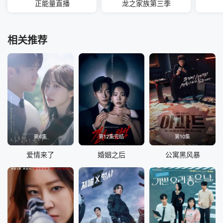
正能量直播
龙之家族第三季
相关推荐
第6集
第12集完结
第10集
爱情来了
婚姻之后
公寓黑风暴