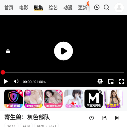
85
首页
电影
剧集
综艺
动漫
更新
热榜
APP
我的观影记录
寄生兽：灰色部队
1
清空
寄生兽：灰色部队
2024
韩国
剧情
/
科幻