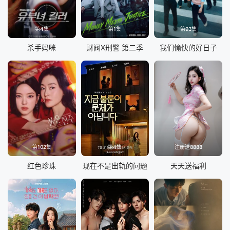
第4集
第1集
第93集
杀手妈咪
财阀X刑警 第二季
我们愉快的好日子
第102集
第4集
注册送8888
红色珍珠
现在不是出轨的问题
天天送福利