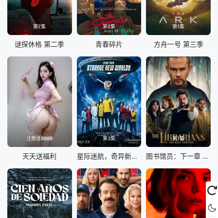
第7集
第2集
第1集
谜探休格 第二季
青春碎片
方舟一号 第三季
注册送8888
第3集
第1集
天天送福利
星际迷航，奇异新世界第四季
图书馆员：下一章 第二季