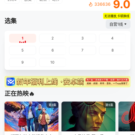
9.0
336636
无法播放,卡顿换线
选集
自营1线
1
2
3
4
5
6
7
8
9
10
正在热映🔥
第3集
第5集