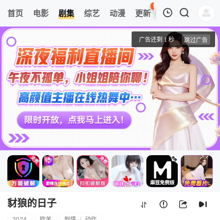
96
首页
电影
剧集
综艺
动漫
更新
热榜
APP
我的观影记录
豺狼的日子
1
清空
豺狼的日子
2024
欧美
剧情
/
动作