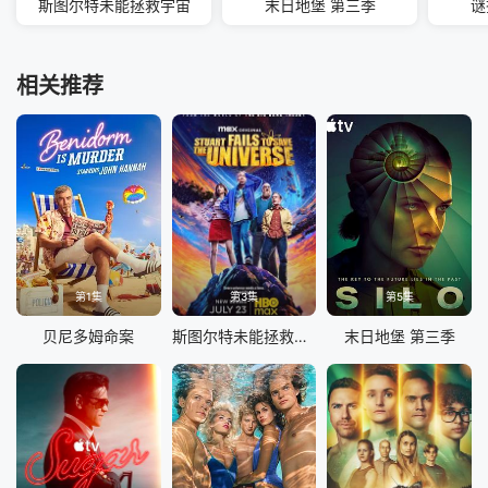
斯图尔特未能拯救宇宙
末日地堡 第三季
谜
相关推荐
第1集
第3集
第5集
贝尼多姆命案
斯图尔特未能拯救宇宙
末日地堡 第三季