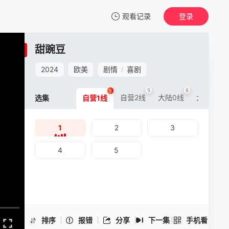
观看记录
登录
我的观影记录
甜豌豆
甜豌豆
1
2024
欧美
剧情
喜剧
/
清空
5
6
6
5
自营2线
大陆0线
大陆5线
选集
自营1线
1
2
3
甜豌豆 -1
手机扫一扫继续看
4
5
排序
报错
分享
下一集
手机看