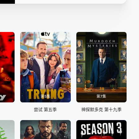
第5集
第7集
尝试 第五季
神探默多克 第十九季