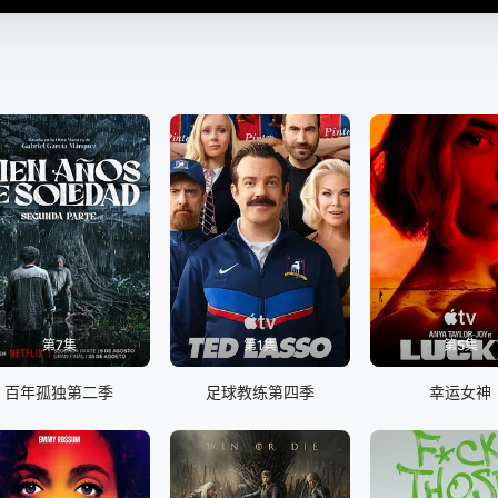
第7集
第1集
第5集
百年孤独第二季
足球教练第四季
幸运女神