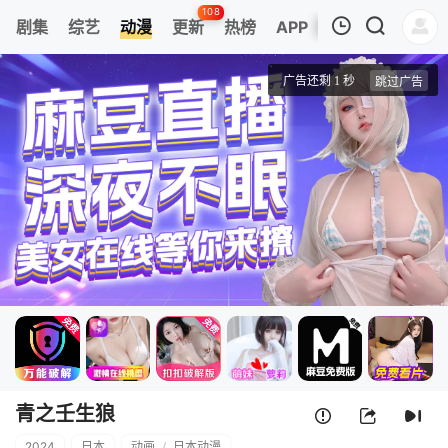
108
剧集
综艺
动漫
更新
热榜
APP
我的观影记录
青之壬生狼
第1集
清空
青之壬生狼
2024
日本
动画
/
日本动漫