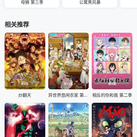
母狮 第三季
公寓黑风暴
相关推荐
第5集
第12集
第5集
炒翻天
异世界悠闲农家 第二季
相反的你和我 第二季