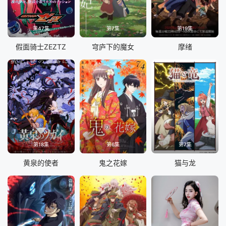
第47集
第7集
第19集
假面骑士ZEZTZ
穹庐下的魔女
摩绪
第18集
第6集
第7集
黄泉的使者
鬼之花嫁
猫与龙