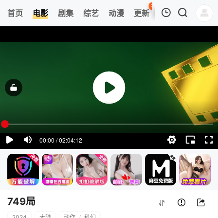
37
首页
电影
剧集
综艺
动漫
更新
热榜
APP
我的观影记录
749局
4K独家首发
清空
749局
2024
大陆
动作
/
科幻