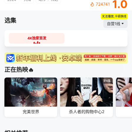
1.0
724741
无法播放,卡顿换线
选集
自营1线
4K独家首发
正在热映🔥
第281集
第6集
完美世界
杀人者的购物中心2