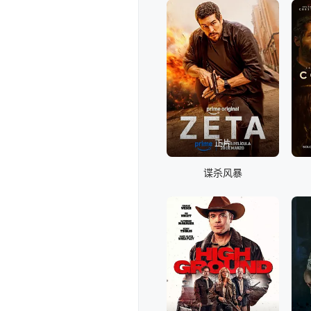
正片
谍杀风暴