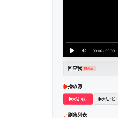
回应我
抢先版
播放源
大陆0线
大陆5线
2
1
剧集列表