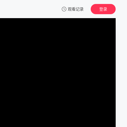
观看记录
登录
我的观影记录
回应我
抢先版
清空