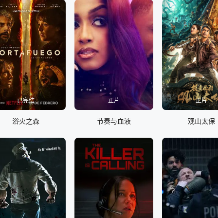
已完结
正片
正片
浴火之森
节奏与血液
观山太保