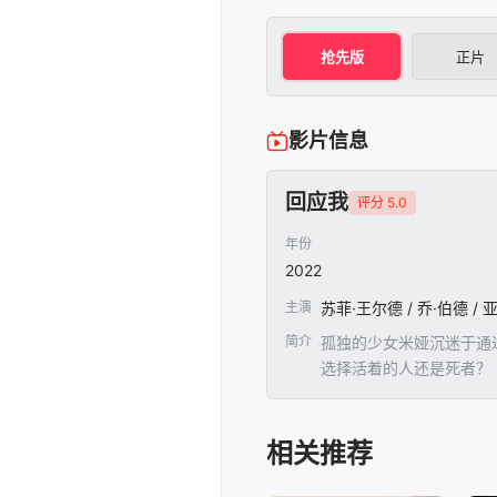
抢先版
正片
影片信息
回应我
评分 5.0
年份
2022
主演
简介
孤独的少女米娅沉迷于通
选择活着的人还是死者？
相关推荐