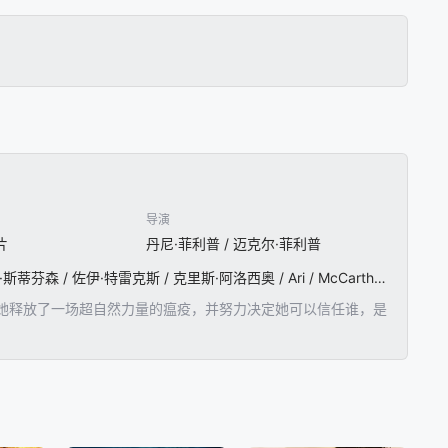
导演
片
丹尼·菲利普 / 迈克尔·菲利普
苏菲·王尔德 / 乔·伯德 / 亚历珊德拉·詹森 / 奥蒂斯·丹吉 / 米兰达·奥图 / 马库斯·约翰逊 / 亚历珊卓娅·斯蒂芬森 / 佐伊·特雷克斯 / 克里斯·阿洛西奥 / Ari / McCarthy / Sunny / Johnson / James / Oliver / Cass / Cumerford / Jett / Gazley / Kit / Erhart-Bruce / Jodie / Dry
她释放了一场超自然力量的瘟疫，并努力决定她可以信任谁，是