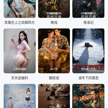
第08集
第14集
第17集
吾凰在上之凤御四方
南戏
夜语记
注册送8888
第21集
第26集已完结
天天送福利
御廷谣
凛冬下的罪恶