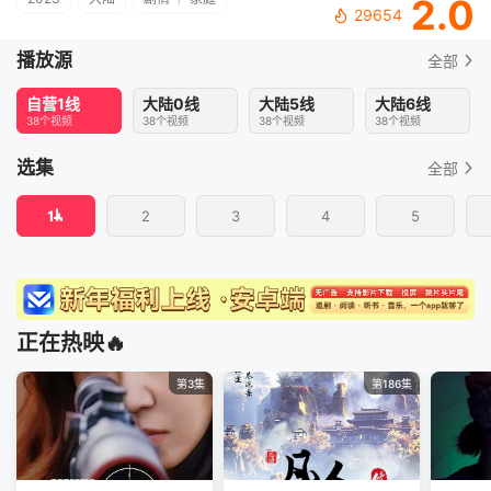
2.0
29654
播放源
全部
自营1线
大陆0线
大陆5线
大陆6线
38个视频
38个视频
38个视频
38个视频
选集
全部
1
2
3
4
5
正在热映🔥
第3集
第186集