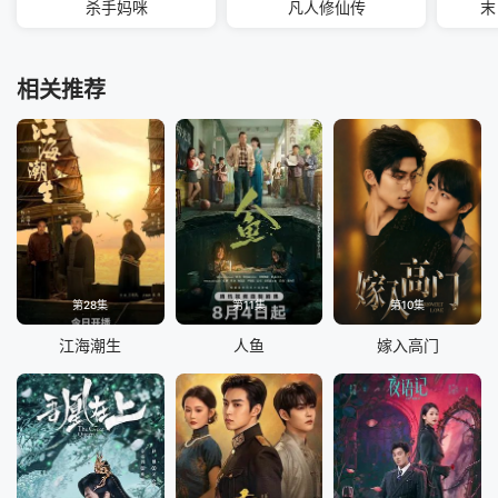
杀手妈咪
凡人修仙传
末
相关推荐
第28集
第11集
第10集
江海潮生
人鱼
嫁入高门