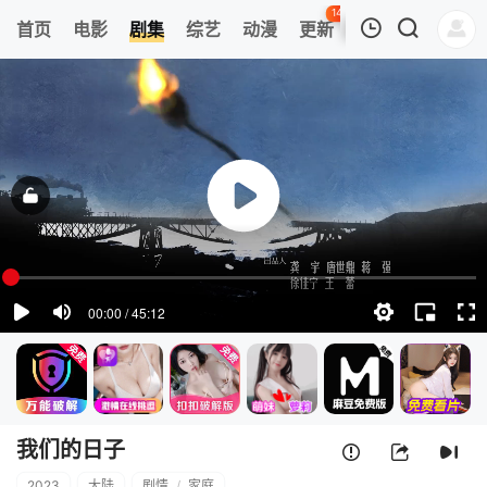
143
首页
电影
剧集
综艺
动漫
更新
热榜
APP
我的观影记录
我们的日子
1
清空
我们的日子
2023
大陆
剧情
/
家庭