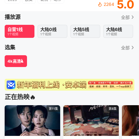
5.0
2264
播放源
全部
自营1线
大陆0线
大陆5线
大陆6线
1个视频
1个视频
1个视频
1个视频
选集
全部
4k高清
正在热映🔥
第11集
第8集