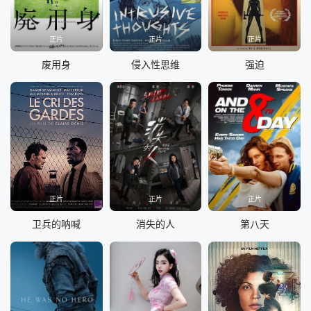
正片
正片
正片
废用身
侵入性思维
强迫
正片
正片
正片
卫兵的呐喊
消失的人
第八天