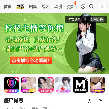
98
首页
电影
剧集
综艺
动漫
更新
热榜
APP
我的观影记录
僵尸肖恩
正片
清空
僵尸肖恩
2004
欧美
恐怖
/
喜剧