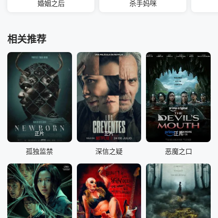
婚姻之后
杀手妈咪
相关推荐
正片
正片
正片
孤独监禁
深信之疑
恶魔之口