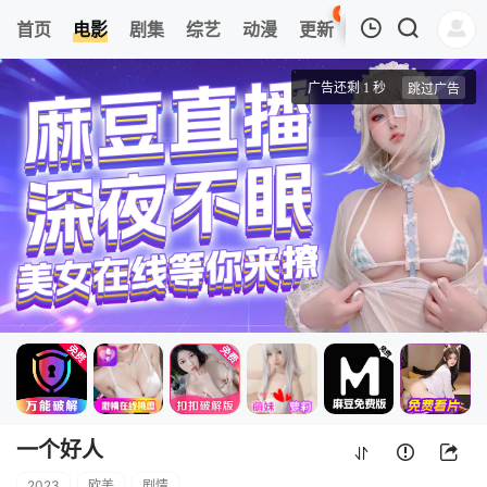
65
首页
电影
剧集
综艺
动漫
更新
热榜
APP
我的观影记录
一个好人
高清
清空
一个好人
2023
欧美
剧情