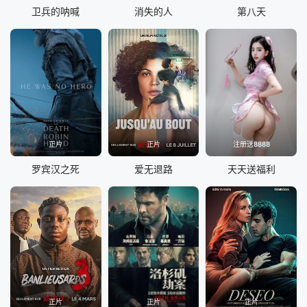
卫兵的呐喊
消失的人
第八天
正片
正片
注册送8888
罗宾汉之死
爱无退路
天天送福利
正片
正片
正片