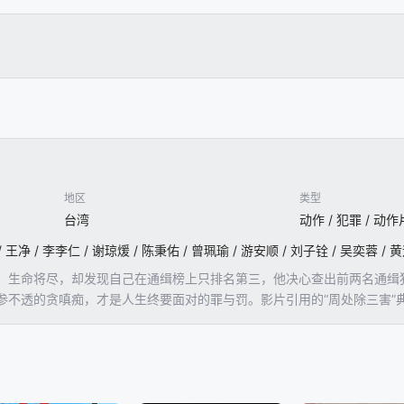
地区
类型
台湾
动作 / 犯罪 / 动作
）生命将尽，却发现自己在通缉榜上只排名第三，他决心查出前两名通缉
参不透的贪嗔痴，才是人生终要面对的罪与罚。影片引用的“周处除三害”
横行乡里，为邻人所厌。后周处只身斩杀猛虎孽蛟，他自己也浪子回头、