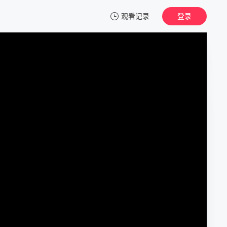
观看记录
登录
我的观影记录
周处除三害
正片
清空