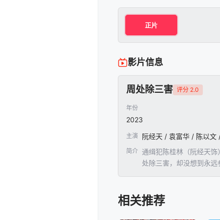
正片
影片信息
周处除三害
评分 2.0
年份
2023
主演
简介
通缉犯陈桂林（阮经天饰
处除三害，却没想到永远
身形魁梧，武力高强，却
相关推荐