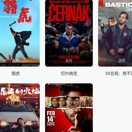
正片
正片
正片
猎虎
切尔纳克
36总局：势不