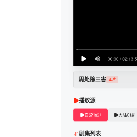
周处除三害
正片
播放源
自营1线
大陆0线
1
1
剧集列表