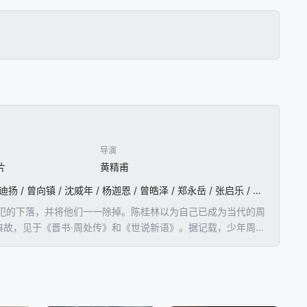
导演
片
黄精甫
阮经天 / 袁富华 / 陈以文 / 王净 / 李李仁 / 谢琼煖 / 陈秉佑 / 曾珮瑜 / 游安顺 / 刘子铨 / 吴奕蓉 / 黄迪扬 / 曾向镇 / 沈威年 / 杨迦恩 / 曾皓泽 / 郑永岳 / 张启乐 / 苏耀庭 / 郑有杰 / 盛鉴 / 练家豪 / 李明哲 / 廖威迪 / 罗振佑 / 王又正 / 林君柔 / 黄瀚德 / 刘子朋 / 罗能华 / 许莉廷 / 林瑞华 / 刘禾育 / 郭容腾 / 李年雄 / 许德城 / 黄惠卿 / 刘昕昊
犯的下落，并将他们一一除掉。陈桂林以为自己已成为当代的周
典故，见于《晋书·周处传》和《世说新语》。据记载，少年周处
改邪归正，至此三害皆除。