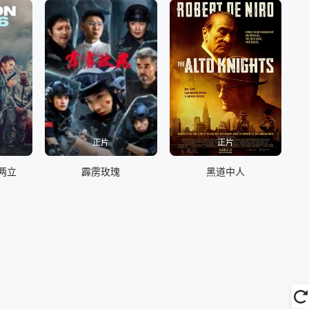
正片
正片
两立
霹雳玫瑰
黑道中人