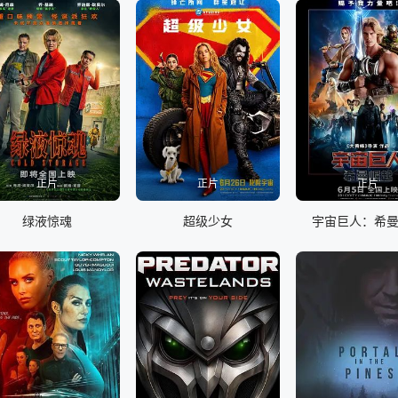
正片
正片
正片
绿液惊魂
超级少女
宇宙巨人：希