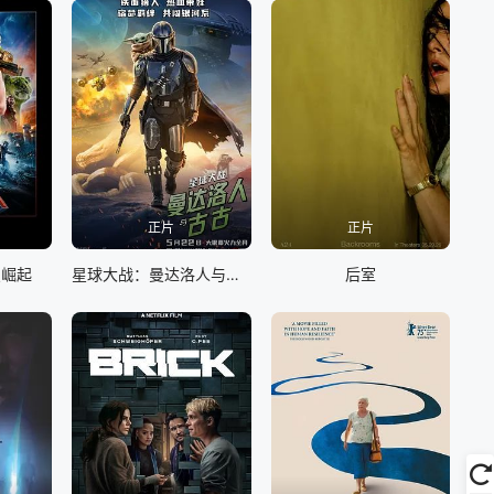
正片
正片
曼崛起
星球大战：曼达洛人与古古
后室