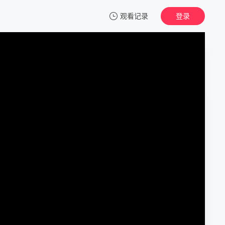
观看记录
登录
我的观影记录
特种部队：眼镜蛇的崛起
正片
清空