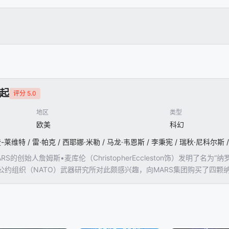
起
评分 5.0
地区
类型
欧美
科幻
S的创始人詹姆斯•麦库伦（ChristopherEccleston饰）发明了
公约组织（NATO）武器研究所对此颇感兴趣，向MARS集团购买了四
，另一组神秘人马阻止了武装分子的计划，并解救了护卫队仅剩的两名成员公爵
饰）。解救公爵的正是霍克将军（丹尼斯•奎德DennisQuaid饰）所统
麦库伦，他企图从NATO榨取巨额资金以支持他的研究，继而实现称霸世