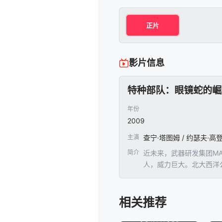
正片
影片信息
特种部队：眼镜蛇的崛
年份
2009
主演
简介
近未来，武器研发集团MAR
人，威力巨大。北大西洋
击。在弹头即将被抢去之际
（MarlonWayans
夺取弹头的幕后黑手正是
相关推荐