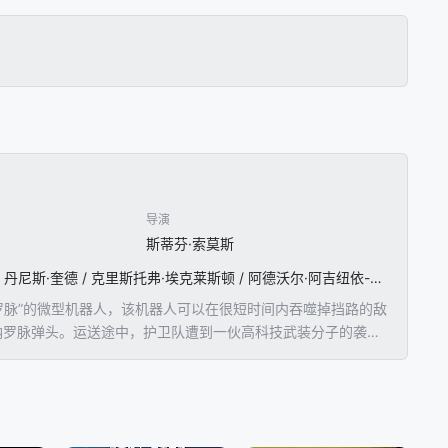
导演
斯蒂芬·索莫斯
查宁·塔图姆 / 约瑟夫·高登-莱维特 / 雷·帕克 / 西耶娜·米勒 / 马龙·韦恩斯 / 李秉宪 / 瑞秋·尼科尔斯 / 丹尼斯·奎德 / 克里斯托弗·埃克莱斯顿 / 阿德沃尔·阿吉纽依-艾格拜吉 / 萨伊德·塔格马奥 / 阿诺德·沃斯洛 / 乔纳森·普雷斯 / 格里高利·菲托西 / 里奥·霍华德 / 卡罗莱娜·科库娃 / 大卫·莫瑞 / 凯文·J·奥康纳 / 布兰登·司徒 / 迈克尔·本耶尔 / 彼得·布雷特曼耶 / 迈克尔·布罗德里克 / 伊莲娜 / 伊凡杰洛 / 雅克·弗朗茨 / 波顿·佩雷兹 / 鲍勃·洪诺 / 阿什利·萨默斯 / 古纳尔·怀特 / 邓肯·布拉沃 / 查尔斯·豪尔顿 / 肯·托马斯 / Frederic
名为“纳罗脉”的微型机器人，该机器人可以在很短时间内吞噬掉挡路的敌
颗纳罗脉弹头。运送途中，护卫队遭到一伙高科技武装分子的袭
（钱宁•塔图姆ChanningTatum饰）和开伞索
率的特种部队，公爵和开伞索请求加入该部队，以血前耻。另一方面，阴谋
界的野心。一场正邪较量就此展开……