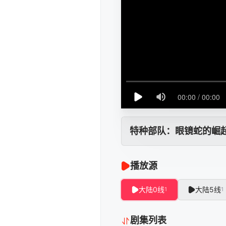
特种部队：眼镜蛇的崛
播放源
大陆0线
大陆5线
1
1
剧集列表