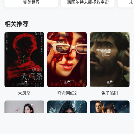
完美世界
斯图尔特未能拯救宇宙
末
相关推荐
正片
正片
正片
大风杀
夺命网红2
兔子陷阱