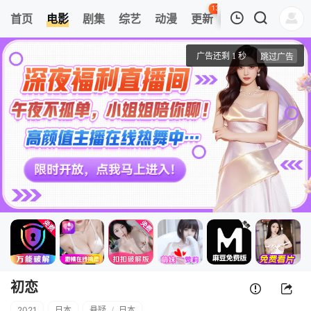
132
首页
电影
剧集
综艺
动漫
更新
热榜
APP
我的观影记录
初恋
正片
清空
初恋
2021
日本
悬疑
/
日本