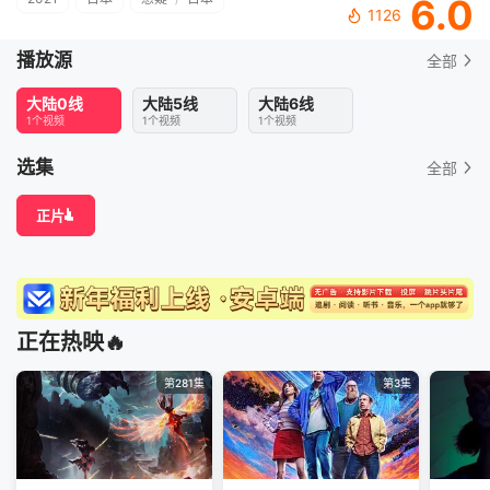
6.0
1126
播放源
全部
大陆0线
大陆5线
大陆6线
1个视频
1个视频
1个视频
选集
全部
正片
正在热映🔥
第281集
第3集