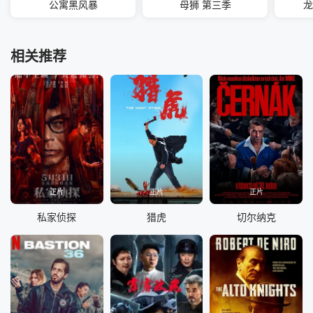
公寓黑风暴
母狮 第三季
龙
相关推荐
正片
正片
正片
私家侦探
猎虎
切尔纳克