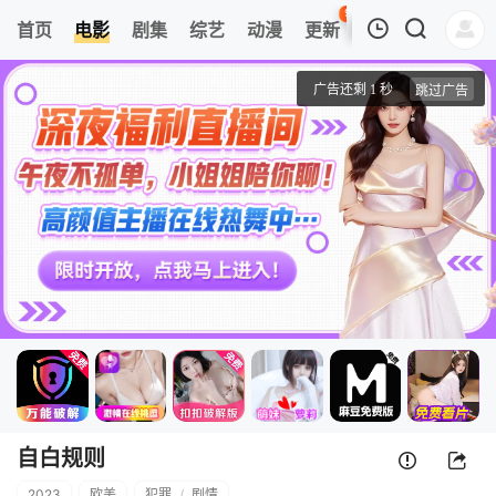
95
首页
电影
剧集
综艺
动漫
更新
热榜
APP
我的观影记录
自白规则
正片
清空
自白规则
2023
欧美
犯罪
/
剧情