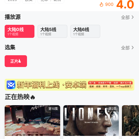
4.0
900
播放源
全部
大陆0线
大陆5线
大陆6线
1个视频
1个视频
1个视频
选集
全部
正片
正在热映🔥
第10集
第2集