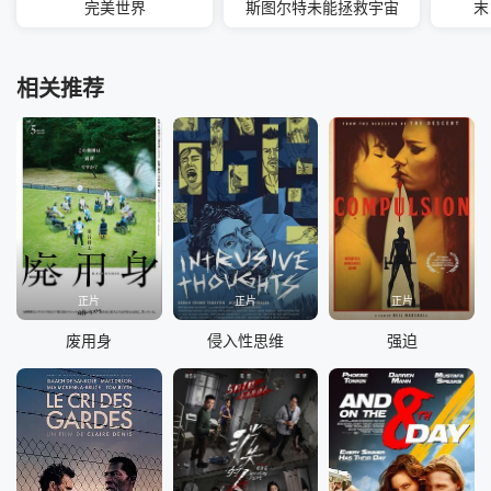
完美世界
斯图尔特未能拯救宇宙
末
相关推荐
正片
正片
正片
废用身
侵入性思维
强迫