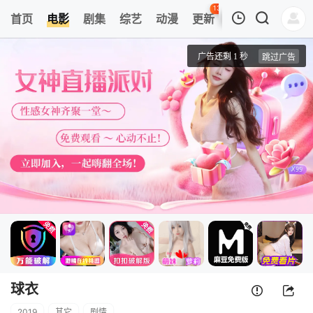
139
首页
电影
剧集
综艺
动漫
更新
热榜
APP
我的观影记录
球衣
正片
清空
球衣
2019
其它
剧情