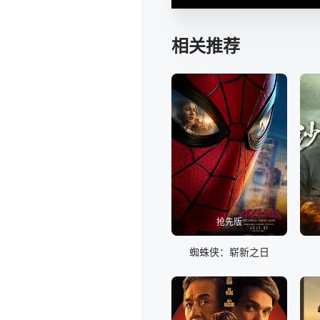
相关推荐
抢先版
蜘蛛侠：崭新之日