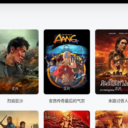
正片
正片
正片
烈焰狂沙
安昂传奇最后的气宗
末路讨债