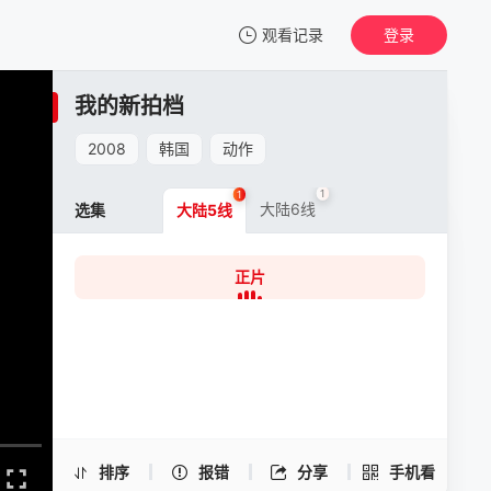
观看记录
登录
我的观影记录
我的新拍档
我的新拍档
正片
2008
韩国
动作
清空
1
1
大陆6线
选集
大陆5线
正片
我的新拍档 -正片
手机扫一扫继续看
排序
报错
分享
手机看