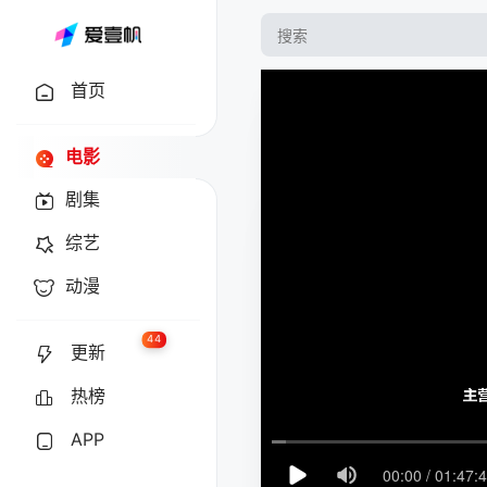
首页
电影
剧集
综艺
动漫
44
更新
热榜
APP