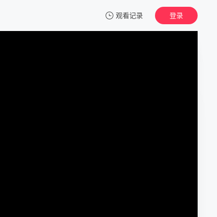
观看记录
登录
我的观影记录
星星女孩
HD中字
清空