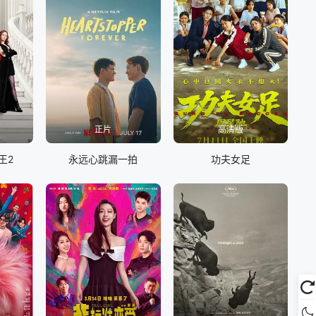
正片
高清版
王2
永远心跳漏一拍
功夫女足