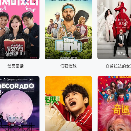
正片
正片
第2集
禁忌童话
低弧慢球
穿普拉达的女