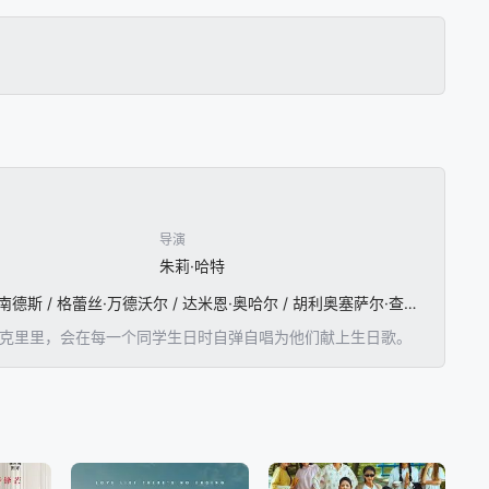
导演
朱莉·哈特
吉安卡罗·埃斯波西托 / 达比·斯坦奇菲尔德 / 卡兰·布拉尔 / 格雷厄姆·维奇尔 / 马克斯米利亚诺·赫尔南德斯 / 格蕾丝·万德沃尔 / 达米恩·奥哈尔 / 胡利奥塞萨尔·查韦斯 / 斯蒂芬妮·希尔 / J·内森·西蒙斯 / Shelby / Simmons / Stacy / Johnson / Gavin / White / Troy / Brookins / Artemis / Enzo / De / Angelis
她也会弹尤克里里，会在每一个同学生日时自弹自唱为他们献上生日歌。