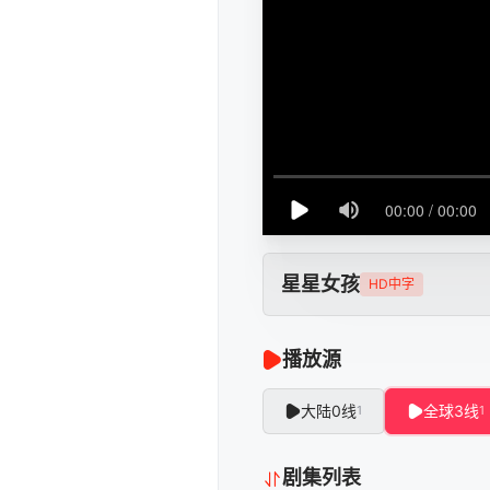
星星女孩
HD中字
播放源
大陆0线
全球3线
1
1
剧集列表