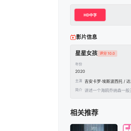
HD中字
影片信息
星星女孩
评分 10.0
年份
2020
主演
简介
讲述一个海鸥乔纳森一般无拘
相关推荐