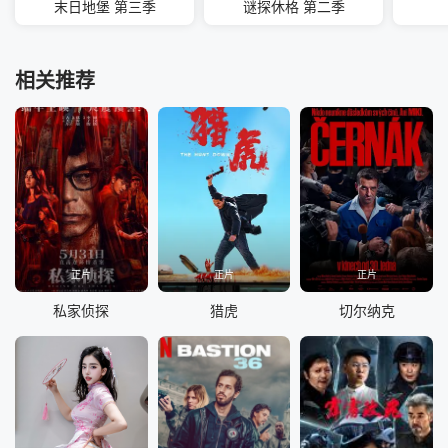
末日地堡 第三季
谜探休格 第二季
相关推荐
正片
正片
正片
私家侦探
猎虎
切尔纳克