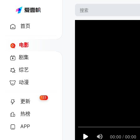
首页
电影
剧集
综艺
动漫
123
更新
热榜
APP