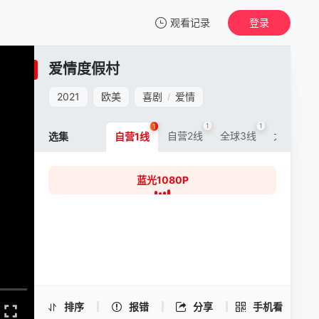
观看记录
登录
我的观影记录
爱情度假村
爱情度假村
蓝光1080P
2021
欧美
喜剧
爱情
/
清空
1
1
1
1
自营2线
全球3线
大陆5线
选集
自营1线
蓝光1080P
爱情度假村 -蓝光1080P
手机扫一扫继续看
排序
报错
分享
手机看