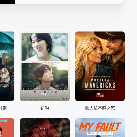
正片
正片
时刻
初吻
蒙大拿不羁之恋