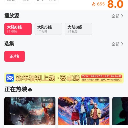
8.0
655
播放源
全部
大陆0线
大陆5线
大陆6线
1个视频
1个视频
1个视频
选集
全部
正片
正在热映🔥
第281集
第3集