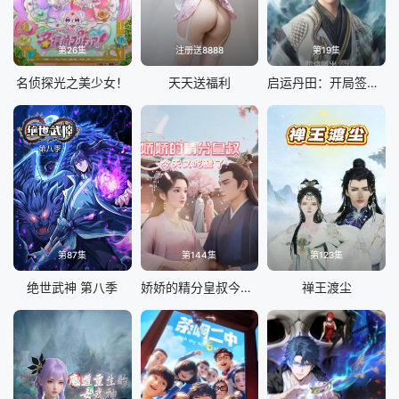
第26集
注册送8888
第19集
名侦探光之美少女！
天天送福利
启运丹田：开局签到至尊丹田
第87集
第144集
第123集
绝世武神 第八季
娇娇的精分皇叔今天又吃醋了
禅王渡尘