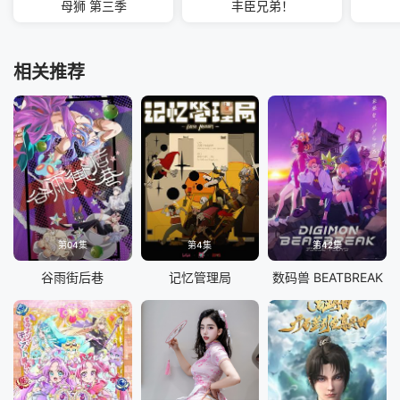
母狮 第三季
丰臣兄弟！
相关推荐
第04集
第4集
第42集
谷雨街后巷
记忆管理局
数码兽 BEATBREAK