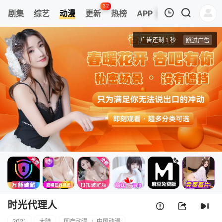
32
剧集
综艺
动漫
更新
热榜
APP
我的观影记录
时光代理人
第01集
清空
时光代理人
2021
大陆
国产动漫
/
中国动漫