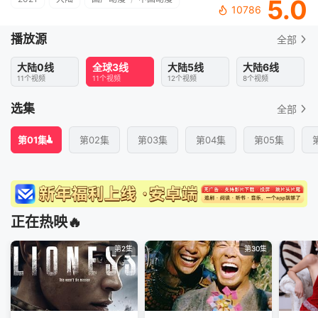
5.0
10786
播放源
全部
大陆0线
全球3线
大陆5线
大陆6线
11个视频
11个视频
12个视频
8个视频
选集
全部
第01集
第02集
第03集
第04集
第05集
正在热映🔥
第2集
第30集