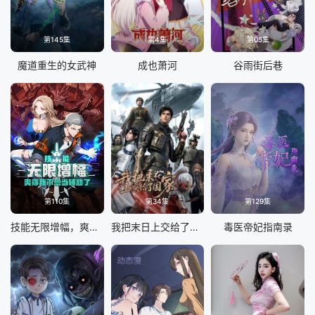
第145集
第4集
第05集
魔道重生的女武神
成也萧河
谷雨街后巷
第110集
第34集
第129集
技能无限增幅，爽得我不想当辅助了！动态漫画
我把末日上交给了国家
毒医帝妃指南录