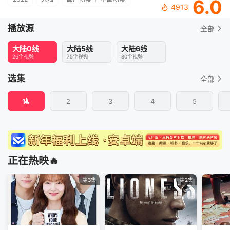
6.0
4913
播放源
全部
大陆0线
大陆5线
大陆6线
26个视频
75个视频
80个视频
选集
全部
1
2
3
4
5
正在热映🔥
第3集
第2集