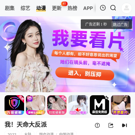
41
剧集
综艺
动漫
更新
热榜
APP
我的观影记录
我！天命大反派
1
清空
我！天命大反派
2022
大陆
国产动漫
/
中国动漫