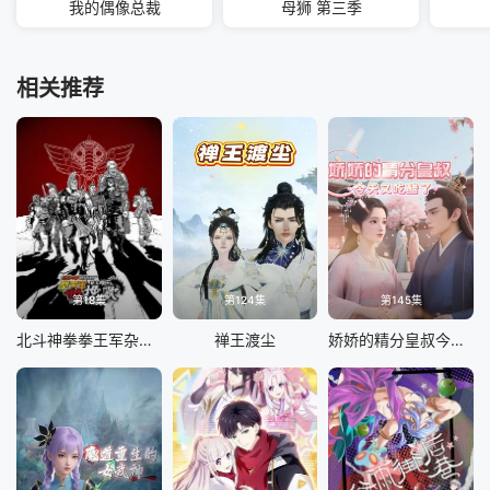
我的偶像总裁
母狮 第三季
相关推荐
第18集
第124集
第145集
北斗神拳拳王军杂兵们的挽歌
禅王渡尘
娇娇的精分皇叔今天又吃醋了