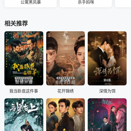
公寓黑风暴
杀手妈咪
相关推荐
第23集已完结
第04集
第6集
我当卧底这件事
花开锦绣
深情为饵