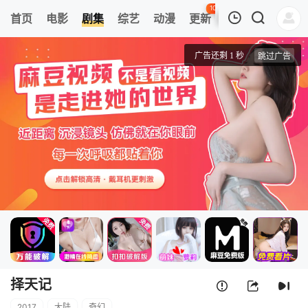
103
首页
电影
剧集
综艺
动漫
更新
热榜
APP
我的观影记录
择天记
第01集
清空
择天记
2017
大陆
奇幻