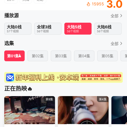
3.0
15955
播放源
全部
大陆0线
全球3线
大陆5线
大陆6线
57个视频
56个视频
56个视频
56个视频
选集
全部
第01集
第02集
第03集
第04集
第05集
正在热映🔥
第9集
第4集