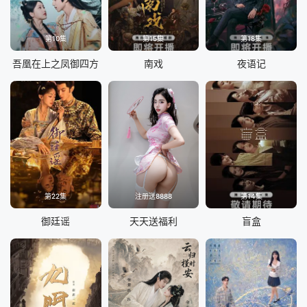
第10集
第15集
第18集
吾凰在上之凤御四方
南戏
夜语记
第22集
注册送8888
第14集
御廷谣
天天送福利
盲盒