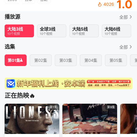
1.0
4026
播放源
全部
大陆3线
全球3线
大陆5线
大陆6线
10个视频
10个视频
10个视频
10个视频
选集
全部
第01集
第02集
第03集
第04集
第05集
正在热映🔥
第1集
第9集