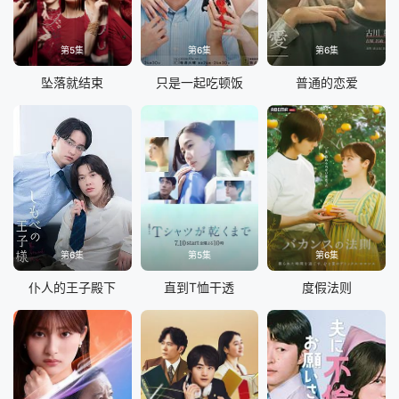
第5集
第6集
第6集
坠落就结束
只是一起吃顿饭
普通的恋爱
第6集
第5集
第6集
仆人的王子殿下
直到T恤干透
度假法则