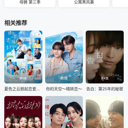
母狮 第三季
公寓黑风暴
相关推荐
第5集
第2集
第4集
夏色之云掀起恋爱与风暴
你的天空～晴转恋～
告白：第25年的秘密