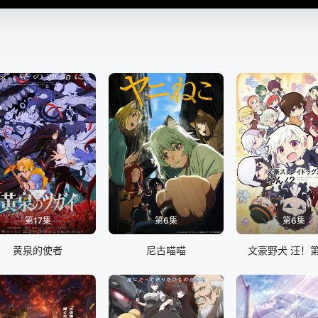
第17集
第6集
第6集
黄泉的使者
尼古喵喵
文豪野犬 汪！