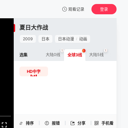
观看记录
登录
我的观影记录
夏日大作战
夏日大作战
HD中字
2009
日本
日本动漫
动画
/
清空
1
1
1
1
大陆0线
大陆5线
大陆6线
选集
全球3线
HD中字
夏日大作战 -HD中字
手机扫一扫继续看
排序
报错
分享
手机看