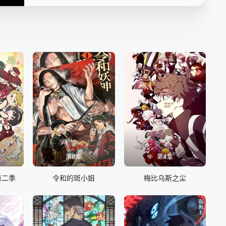
第6集
第4集
第二季
令和的斑小姐
梅比乌斯之尘