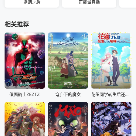
婚姻之后
正能量直播
相关推荐
第46集
第7集
第5集
假面骑士ZEZTZ
穹庐下的魔女
花织同学转生后还是想干架