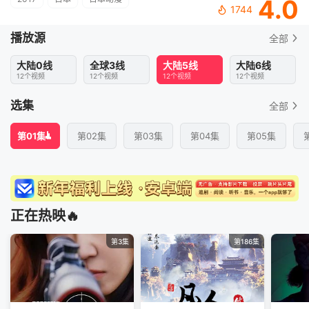
4.0
1744
播放源
全部
大陆0线
全球3线
大陆5线
大陆6线
12个视频
12个视频
12个视频
12个视频
选集
全部
第01集
第02集
第03集
第04集
第05集
正在热映🔥
第3集
第186集