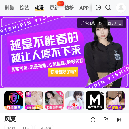
141
剧集
综艺
动漫
更新
热榜
APP
我的观影记录
风夏
第01集
清空
风夏
2017
日本
日本动漫