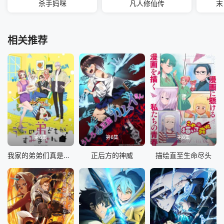
杀手妈咪
凡人修仙传
末
相关推荐
第6集
第6集
第6集
我家的弟弟们真是让您费心了
正后方的神威
描绘直至生命尽头