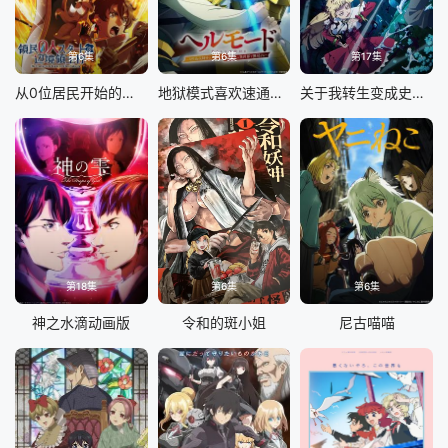
第6集
第6集
第17集
从0位居民开始的边境领主大人
地狱模式喜欢速通游戏的玩家在废设定异世界无双 第二季
关于我转生变成史莱姆这档事第四季
第18集
第6集
第6集
神之水滴动画版
令和的斑小姐
尼古喵喵