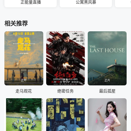
正能量直播
公寓黑风暴
相关推荐
正片
正片
正片
走马观花
绝密任务
最后孤屋