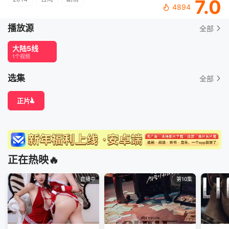
7.0
4894
播放源
全部
大陆5线
1个视频
选集
全部
正片
正在热映🔥
直播中
第10集