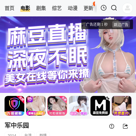
92
首页
电影
剧集
综艺
动漫
更新
热榜
APP
我的观影记录
军中乐园
正片
清空
军中乐园
2014
台湾
剧情