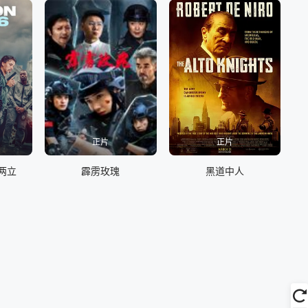
正片
正片
两立
霹雳玫瑰
黑道中人