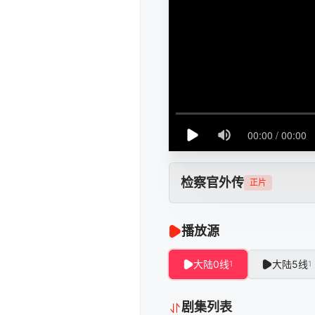
检察官外传
正片
播放源
大陆0线
大陆5线
1
1
剧集列表