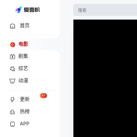
首页
电影
剧集
综艺
动漫
45
更新
热榜
APP