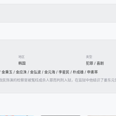
地区
类型
韩国
犯罪 / 喜剧
/ 金秉玉 / 金应洙 / 金弘波 / 金元海 / 李星民 / 朴成雄 / 申素率
政民饰演的检察官被冤枉成杀人罪而判刑入狱，在监狱中他结识了姜东元