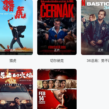
正片
正片
正片
猎虎
切尔纳克
36总局：势不