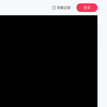
观看记录
登录
我的观影记录
检察官外传
正片
清空