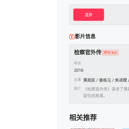
正片
影片信息
检察官外传
评分 8.0
年份
2016
主演
黄政民 / 姜栋元 / 朱进模 
简介
《检察官外传》讲述了黄
复仇的故事。
相关推荐