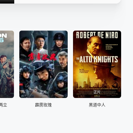
正片
正片
两立
霹雳玫瑰
黑道中人