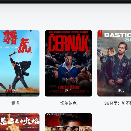
正片
正片
正片
猎虎
切尔纳克
36总局：势不