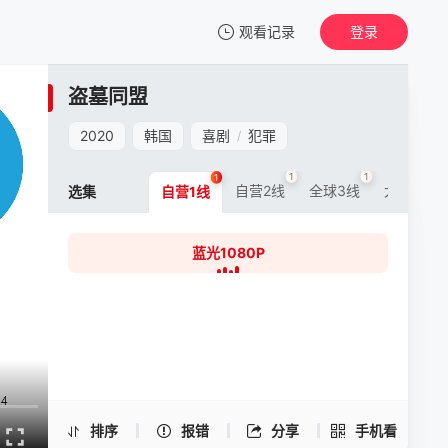
观看记录
登录
我的观影记录
盗墓同盟
盗墓同盟
蓝光1080P
2020
韩国
喜剧
犯罪
/
清空
1
1
1
1
自营2线
全球3线
大陆5线
选集
自营1线
蓝光1080P
盗墓同盟 -蓝光1080P
手机扫一扫继续看
排序
报错
分享
手机看