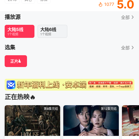
5.0
1077
播放源
全部
大陆5线
大陆6线
1个视频
1个视频
选集
全部
正片
正在热映🔥
第8集完结
第12集完结