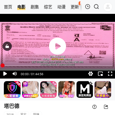
86
首页
电影
剧集
综艺
动漫
更新
热榜
APP
我的观影记录
塔巴德
正片
清空
塔巴德
2018
其它
惊悚