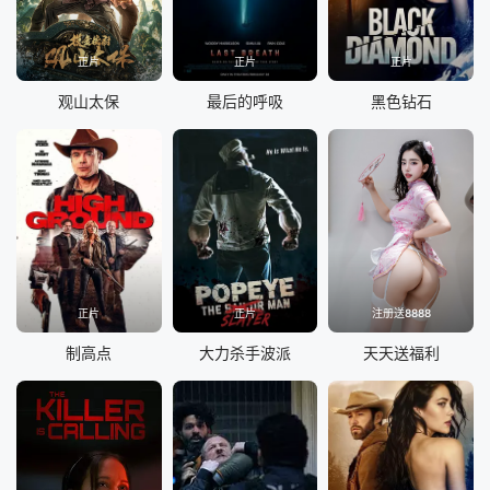
正片
正片
正片
观山太保
最后的呼吸
黑色钻石
正片
正片
注册送8888
制高点
大力杀手波派
天天送福利