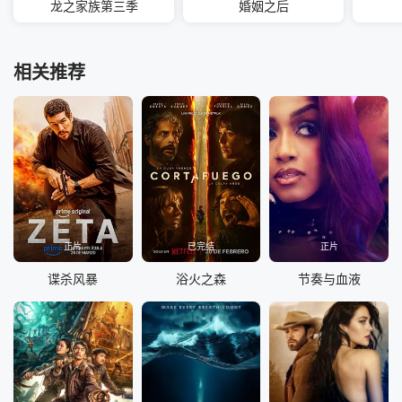
龙之家族第三季
婚姻之后
相关推荐
正片
已完结
正片
谍杀风暴
浴火之森
节奏与血液