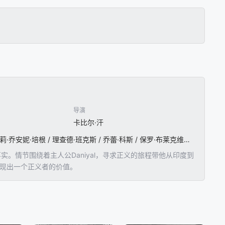
导演
卡比尔·汗
赛义夫·阿里·汗 / 卡特莉娜·卡芙 / 拉什·塔朗 / 布兰迪亚历山大 / 穆罕默德·阿里 / 达伦·安德查克 / 海莉·乔安妮·培根 / 理查德·班克斯 / 乔蕾·科斯 / 保罗·布莱克维尔 / 帕旺·乔普拉 / 约翰·达根 / 李·尼古拉斯·哈里斯 / 迈克尔·海登
。情节围绕着主人公Daniyal，寻求正义的旅程带他从印度到
体现出一个正义者的价值。