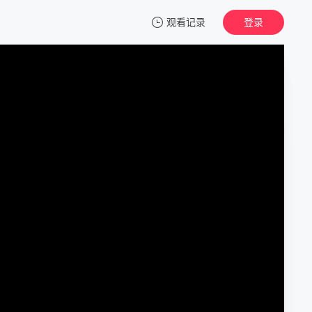
观看记录
登录
我的观影记录
幻影
正片
清空