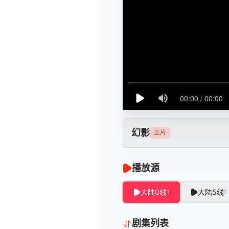
幻影
正片
播放源
大陆0线
大陆5线
1
1
剧集列表