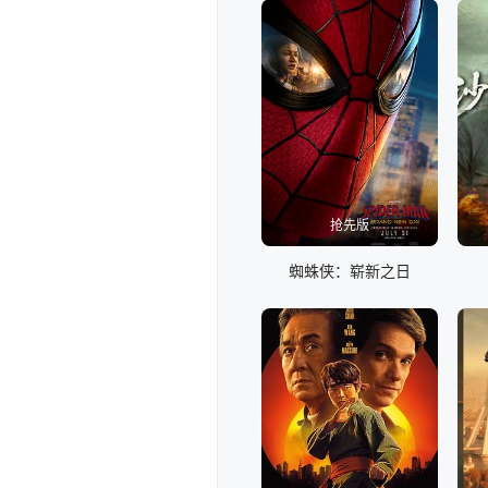
抢先版
蜘蛛侠：崭新之日