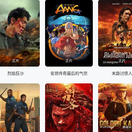
正片
正片
正片
烈焰狂沙
安昂传奇最后的气宗
末路讨债