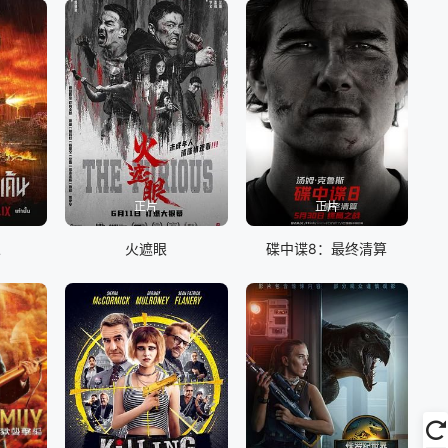
正片
正片
人
火遮眼
碟中谍8：最终清算