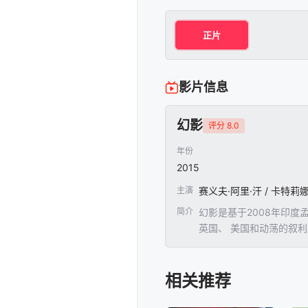
正片
影片信息
幻影
评分 8.0
年份
2015
主演
简介
幻影是基于2008年印度
英国、 美国和动荡的叙
相关推荐