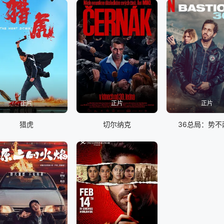
正片
正片
正片
猎虎
切尔纳克
36总局：势不