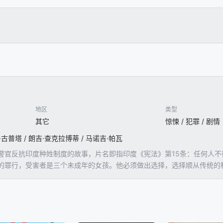
地区
类型
其它
惊悚 / 犯罪 / 剧情
·古普塔 / 朗吉·查克拉博蒂 / 马诺吉·帕瓦
警官反抗印度种姓制度的故事，片名即指印度《宪法》第15条：任何人
的罪行，受害者是三个未成年的女孩。他必须做出选择，选择顺从传统的