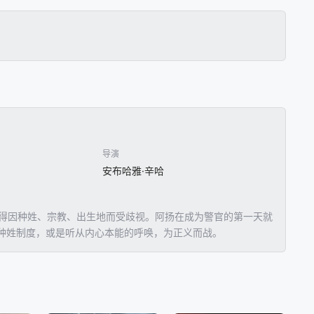
导演
安布哈雅·辛哈
不得因种姓、宗教、出生地而受歧视。阿扬在成为警官的第一天就
种姓制度，或是听从内心本能的呼唤，为正义而战。