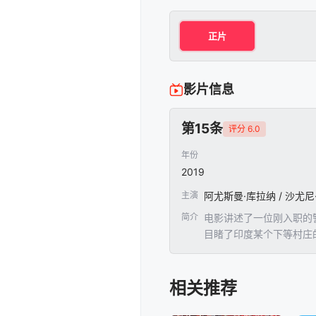
正片
影片信息
第15条
评分 6.0
年份
2019
主演
阿尤斯曼·库拉纳 / 沙尤尼
简介
电影讲述了一位刚入职的
目睹了印度某个下等村庄
相关推荐