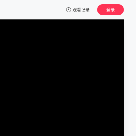
观看记录
登录
我的观影记录
第15条
正片
清空