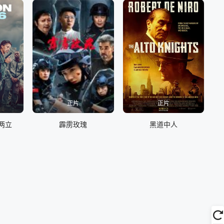
正片
正片
两立
霹雳玫瑰
黑道中人