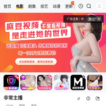
104
首页
电影
剧集
综艺
动漫
更新
热榜
APP
我的观影记录
非常主播
HD中字
清空
非常主播
2008
韩国
喜剧