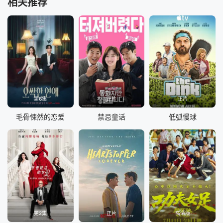
相关推荐
第6集
正片
正片
毛骨悚然的恋爱
禁忌童话
低弧慢球
第2集
正片
高清版