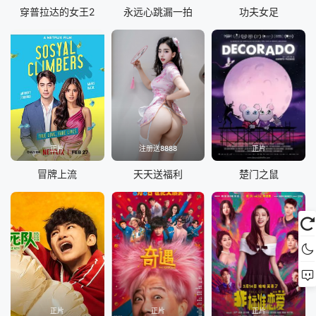
穿普拉达的女王2
永远心跳漏一拍
功夫女足
正片
注册送8888
正片
冒牌上流
天天送福利
楚门之鼠
正片
正片
正片