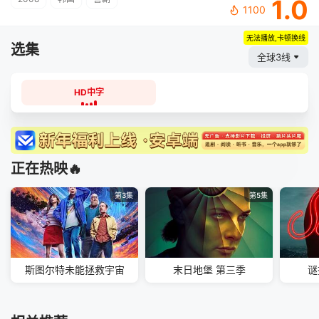
1.0
1100
无法播放,卡顿换线
选集
全球3线
HD中字
正在热映🔥
第3集
第5集
斯图尔特未能拯救宇宙
末日地堡 第三季
谜