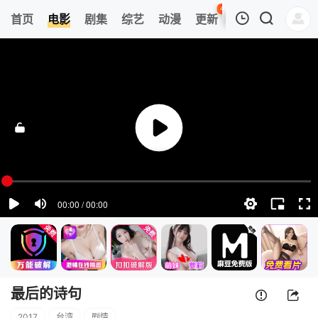
48
首页
电影
剧集
综艺
动漫
更新
热榜
APP
我的观影记录
最后的诗句
正片
清空
最后的诗句
2017
台湾
剧情