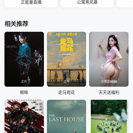
正能量直播
公寓黑风暴
相关推荐
正片
正片
注册送8888
眼眸
走马观花
天天送福利