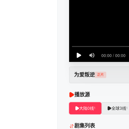
为爱叛逆
正片
播放源
大陆0线
全球3线
1
1
剧集列表