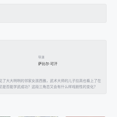
导演
萨比尔·可汗
见了大大咧咧的邻家女孩西雅，武术大师的儿子拉高也看上了在
尼是否能学武成功？这段三角恋又会有什么样戏剧性的变化？