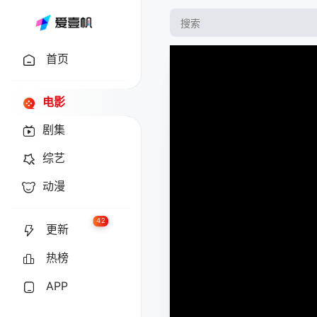
首页
电影
剧集
综艺
动漫
42
更新
热榜
APP