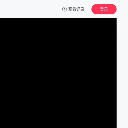
观看记录
登录
我的观影记录
为爱叛逆
正片
清空