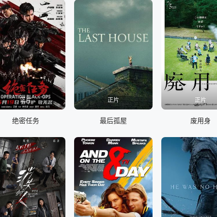
正片
正片
正片
绝密任务
最后孤屋
废用身