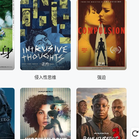
正片
正片
侵入性思维
强迫