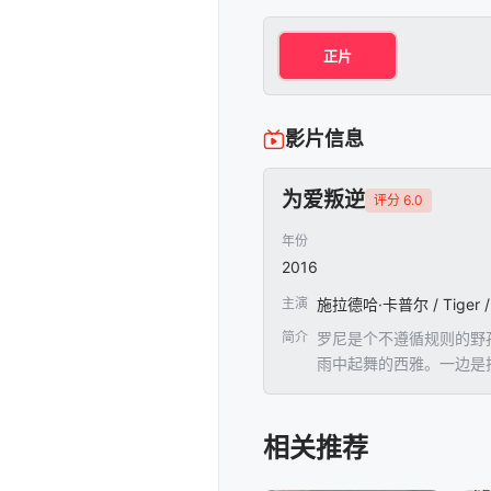
正片
影片信息
为爱叛逆
评分 6.0
年份
2016
主演
施拉德哈·卡普尔 / Tiger / Shr
简介
罗尼是个不遵循规则的野
雨中起舞的西雅。一边是
相关推荐