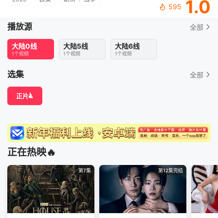
1.0
595
播放源
全部
大陆0线
大陆5线
大陆6线
1个视频
1个视频
1个视频
选集
全部
正片
正在热映🔥
第7集
第12集完结