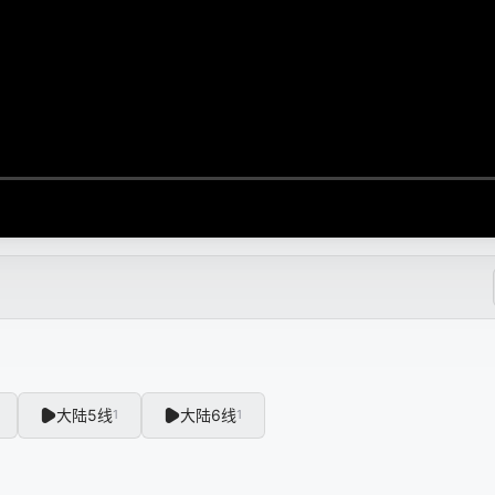
大陆5线
大陆6线
1
1