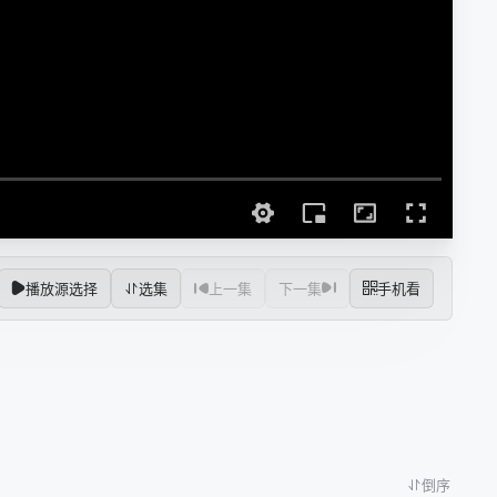
播放源选择
选集
上一集
下一集
手机看
倒序