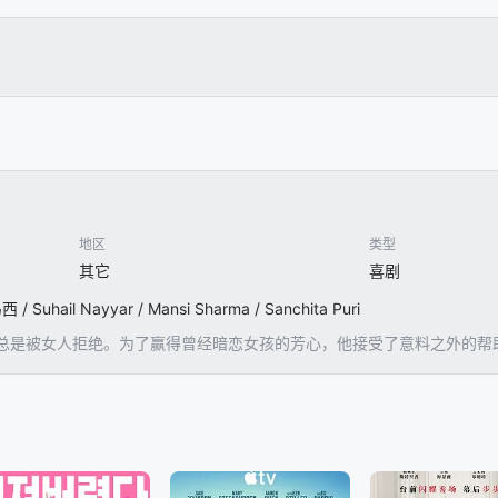
地区
类型
其它
喜剧
uhail Nayyar / Mansi Sharma / Sanchita Puri
总是被女人拒绝。为了赢得曾经暗恋女孩的芳心，他接受了意料之外的帮