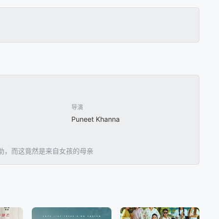
导演
Puneet Khanna
助，而这竟然是来自女孩的母亲