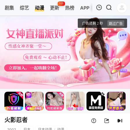
101
剧集
综艺
动漫
更新
热榜
APP
我的观影记录
火影忍者
第01集
清空
火影忍者
2002
日本
日本动漫
/
动漫