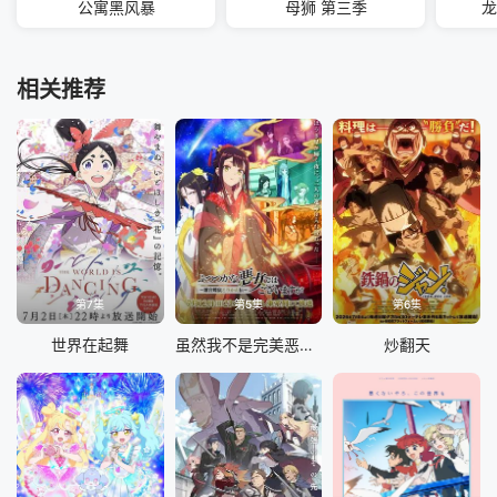
公寓黑风暴
母狮 第三季
龙
相关推荐
第7集
第5集
第6集
世界在起舞
虽然我不是完美恶女～雏宫蝶鼠替换传
炒翻天